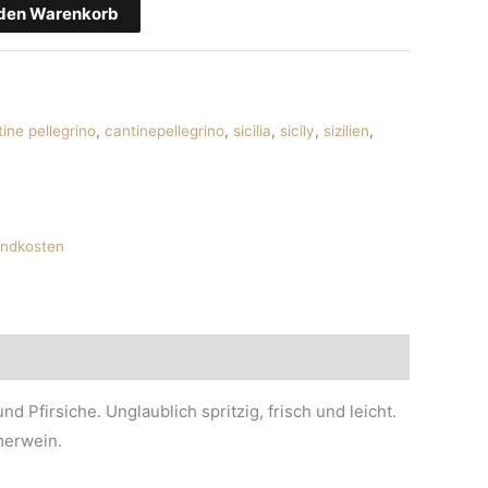
 den Warenkorb
ine pellegrino
,
cantinepellegrino
,
sicilia
,
sicily
,
sizilien
,
andkosten
d Pfirsiche. Unglaublich spritzig, frisch und leicht.
merwein.