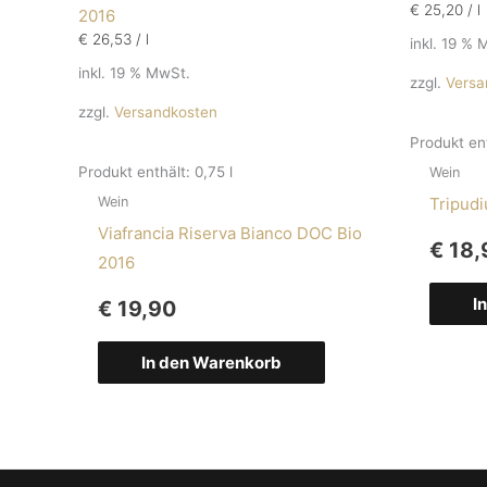
€
25,20
/
l
€
26,53
/
l
inkl. 19 % 
inkl. 19 % MwSt.
zzgl.
Versa
zzgl.
Versandkosten
Produkt en
Produkt enthält: 0,75
l
Wein
Tripudi
Wein
Viafrancia Riserva Bianco DOC Bio
€
18,
2016
I
€
19,90
In den Warenkorb