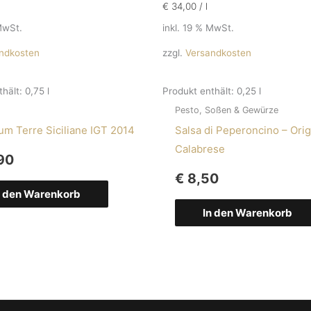
€
34,00
/
l
MwSt.
inkl. 19 % MwSt.
ndkosten
zzgl.
Versandkosten
thält: 0,75
l
Produkt enthält: 0,25
l
Pesto, Soßen & Gewürze
um Terre Siciliane IGT 2014
Salsa di Peperoncino – Orig
Calabrese
90
€
8,50
n den Warenkorb
In den Warenkorb