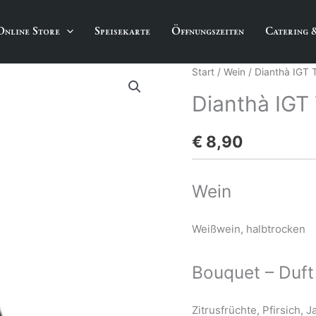
Online Store
Speisekarte
Öffnungszeiten
Catering 
Start
/
Wein
/ Dianthà IGT T
Dianthà IGT 
€
8,90
Wein
Weißwein, halbtrocken
Bouquet – Duft
Zitrusfrüchte, Pfirsich, 