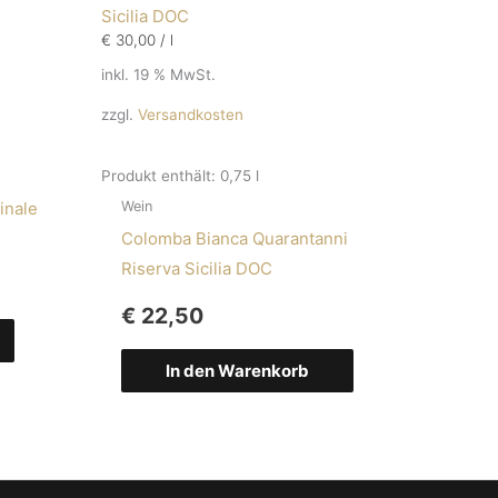
€
30,00
/
l
inkl. 19 % MwSt.
zzgl.
Versandkosten
Produkt enthält: 0,75
l
inale
Wein
Colomba Bianca Quarantanni
Riserva Sicilia DOC
€
22,50
In den Warenkorb