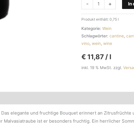
Dianthà
-
+
In
IGT
Terre
Produkt enthält: 0,75
l
Siciliane
Kategorie:
Wein
2020
Schlagwörter:
cantine
,
cant
Menge
vino
,
wein
,
wine
€
11,87
/
l
inkl. 19 % MwSt.
zzgl.
Vers
 Das elegante und fruchtige Bouquet erinnert an Zitrusfrüchte un
 Malvasiatraube ist er besonders fruchtig. Ein herrlicher Som