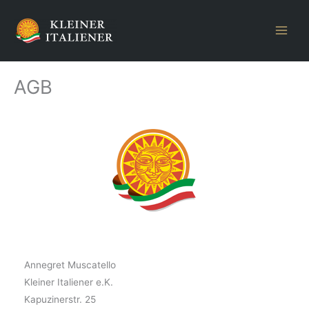
Zum
Inhalt
springen
AGB
Annegret Muscatello
Kleiner Italiener e.K.
Kapuzinerstr. 25