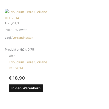
€
25,20
/
l
inkl. 19 % MwSt.
zzgl.
Versandkosten
Produkt enthält: 0,75
l
Wein
Tripudium Terre Siciliane
IGT 2014
€
18,90
In den Warenkorb