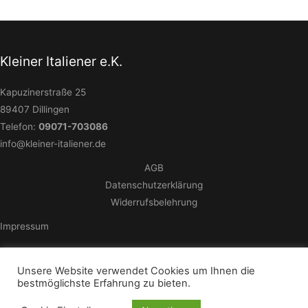
Kleiner Italiener e.K.
Kapuzinerstraße 25
89407 Dillingen
Telefon:
09071-703086
info@kleiner-italiener.de
AGB
Datenschutzerklärung
Widerrufsbelehrung
Impressum
Unsere Website verwendet Cookies um Ihnen die
bestmöglichste Erfahrung zu bieten.
© 2026 - Kleiner Italiener e.K.