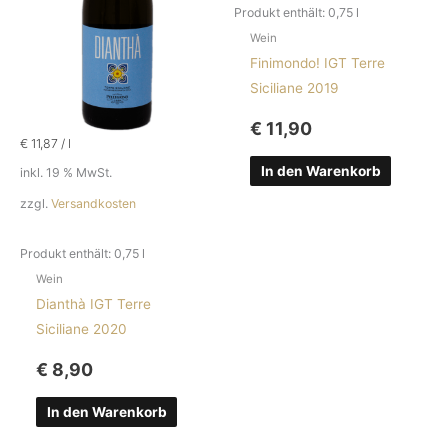
Produkt enthält: 0,75
l
Wein
Finimondo! IGT Terre
Siciliane 2019
€
11,90
€
11,87
/
l
In den Warenkorb
inkl. 19 % MwSt.
zzgl.
Versandkosten
Produkt enthält: 0,75
l
Wein
Dianthà IGT Terre
Siciliane 2020
€
8,90
In den Warenkorb