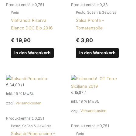
Produkt enthält: 0,75
l
Produkt enthält: 0,33
l
Wein
Pesto, Soßen & Gewürze
Viafrancia Riserva
Salsa Pronta –
Bianco DOC Bio 2016
Tomatensoße
€
19,90
€
3,80
In den Warenkorb
In den Warenkorb
€
34,00
/
l
€
15,87
/
l
inkl. 19 % MwSt.
inkl. 19 % MwSt.
zzgl.
Versandkosten
zzgl.
Versandkosten
Produkt enthält: 0,25
l
Produkt enthält: 0,75
l
Pesto, Soßen & Gewürze
Salsa di Peperoncino –
Wein