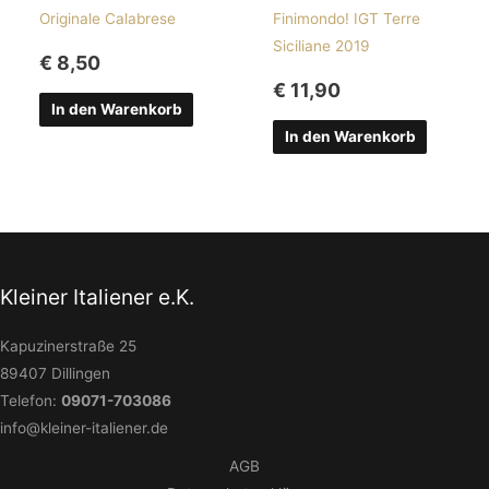
Originale Calabrese
Finimondo! IGT Terre
Siciliane 2019
€
8,50
€
11,90
In den Warenkorb
In den Warenkorb
Kleiner Italiener e.K.
Kapuzinerstraße 25
89407 Dillingen
Telefon:
09071-703086
info@kleiner-italiener.de
AGB