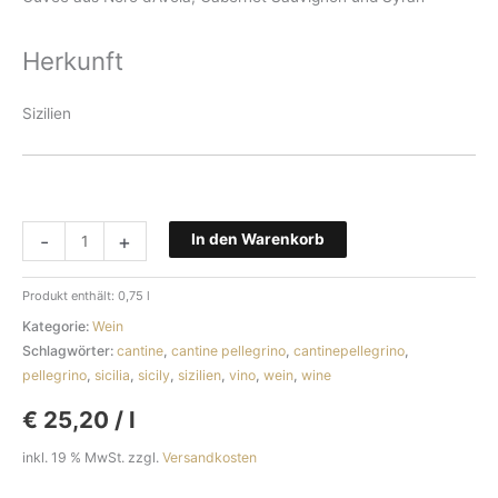
Herkunft
Sizilien
Tripudium
-
+
In den Warenkorb
Terre
Siciliane
Produkt enthält: 0,75
l
IGT
Kategorie:
Wein
2014
Schlagwörter:
cantine
,
cantine pellegrino
,
cantinepellegrino
,
Menge
pellegrino
,
sicilia
,
sicily
,
sizilien
,
vino
,
wein
,
wine
€
25,20
/
l
inkl. 19 % MwSt.
zzgl.
Versandkosten