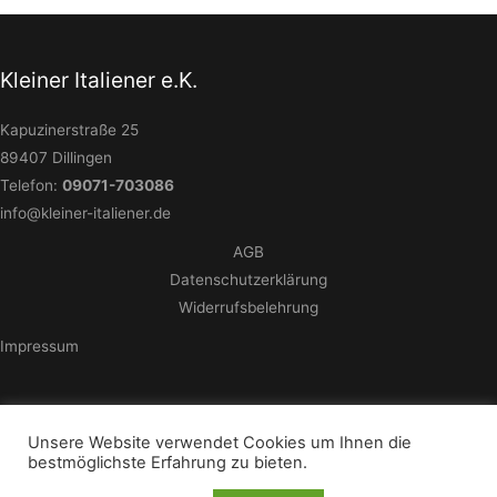
Kleiner Italiener e.K.
Kapuzinerstraße 25
89407 Dillingen
Telefon:
09071-703086
info@kleiner-italiener.de
AGB
Datenschutzerklärung
Widerrufsbelehrung
Impressum
Unsere Website verwendet Cookies um Ihnen die
© 2026 - Kleiner Italiener e.K.
bestmöglichste Erfahrung zu bieten.