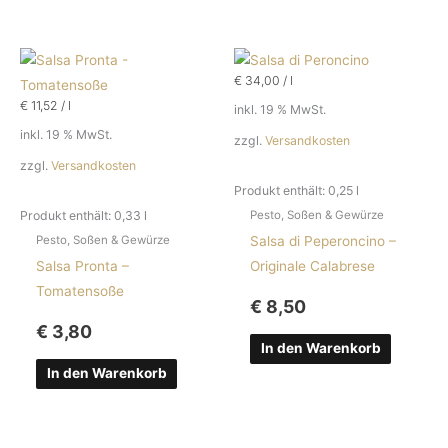
€
34,00
/
l
€
11,52
/
l
inkl. 19 % MwSt.
inkl. 19 % MwSt.
zzgl.
Versandkosten
zzgl.
Versandkosten
Produkt enthält: 0,25
l
Produkt enthält: 0,33
l
Pesto, Soßen & Gewürze
Salsa di Peperoncino –
Pesto, Soßen & Gewürze
Salsa Pronta –
Originale Calabrese
Tomatensoße
€
8,50
€
3,80
In den Warenkorb
In den Warenkorb