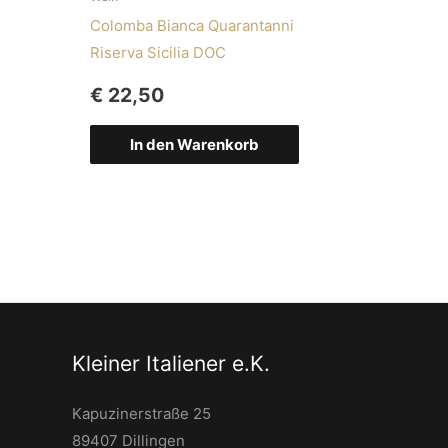
Colomba Bianca Quarantanni
Riserva Sicilia DOC
€
22,50
In den Warenkorb
Kleiner Italiener e.K.
Kapuzinerstraße 25
89407 Dillingen