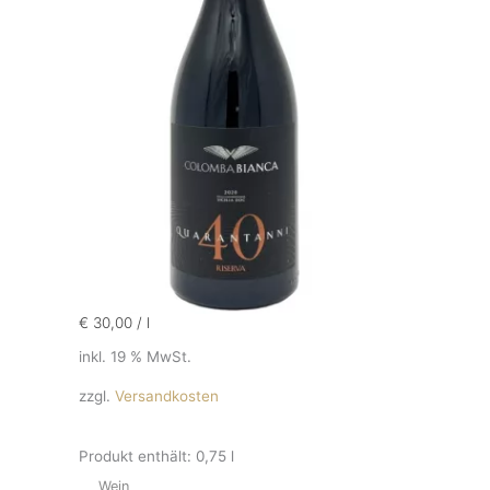
€
30,00
/
l
inkl. 19 % MwSt.
zzgl.
Versandkosten
Produkt enthält: 0,75
l
Wein