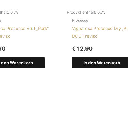
thält: 0,75
l
Produkt enthält: 0,75
l
o
Prosecco
sa Prosecco Brut „Park“
Vignarosa Prosecco Dry „Vil
eviso
DOC Treviso
90
€
12,90
n den Warenkorb
In den Warenkorb