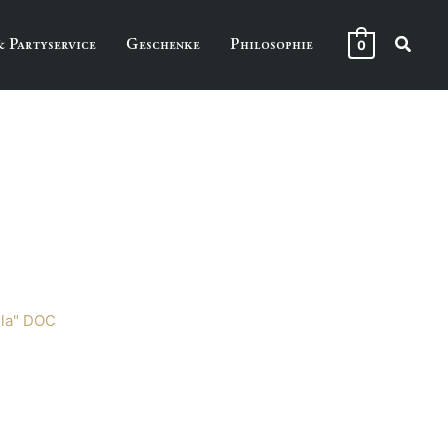
Suche
& Partyservice
Geschenke
Philosophie
0