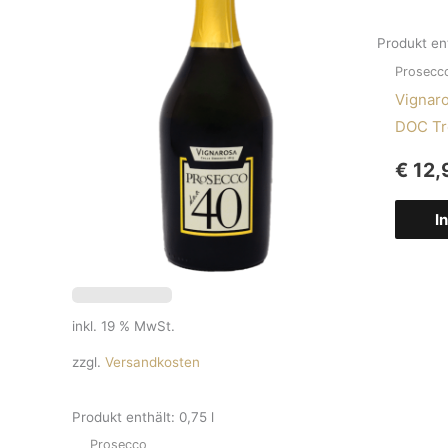
Produkt en
Prosecc
Vignaro
DOC Tr
€
12,
I
inkl. 19 % MwSt.
zzgl.
Versandkosten
Produkt enthält: 0,75
l
Prosecco