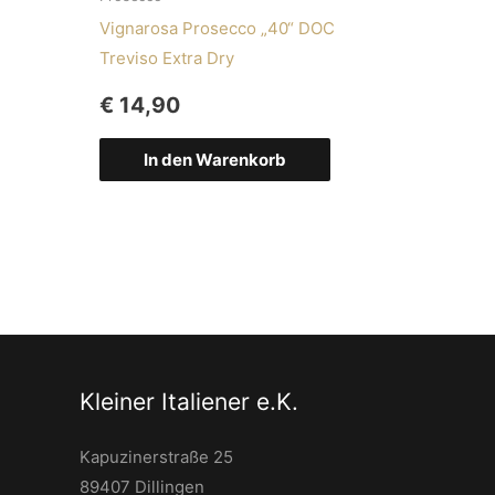
Vignarosa Prosecco „40“ DOC
Treviso Extra Dry
€
14,90
In den Warenkorb
Kleiner Italiener e.K.
Kapuzinerstraße 25
89407 Dillingen