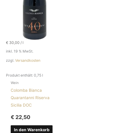
€
30,00
/
l
inkl. 19 % MwSt.
zzgl.
Versandkosten
Produkt enthält: 0,75
l
Wein
Colomba Bianca
Quarantanni Riserva
Sicilia DOC
€
22,50
In den Warenkorb