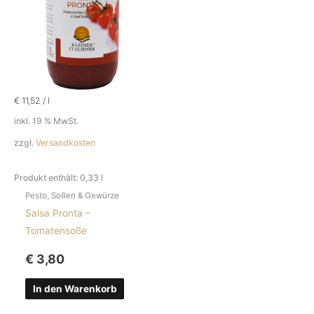
€
11,52
/
l
inkl. 19 % MwSt.
zzgl.
Versandkosten
Produkt enthält: 0,33
l
Pesto, Soßen & Gewürze
Salsa Pronta –
Tomatensoße
€
3,80
In den Warenkorb