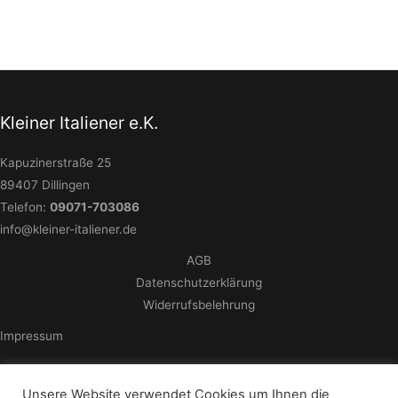
Kleiner Italiener e.K.
Kapuzinerstraße 25
89407 Dillingen
Telefon:
09071-703086
info@kleiner-italiener.de
AGB
Datenschutzerklärung
Widerrufsbelehrung
Impressum
Unsere Website verwendet Cookies um Ihnen die