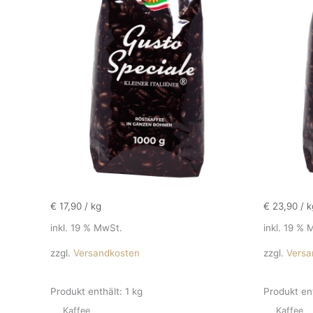
€
17,90
/
kg
€
23,90
/
k
inkl. 19 % MwSt.
inkl. 19 % 
zzgl.
Versandkosten
zzgl.
Versa
Produkt enthält: 1
kg
Produkt en
Kaffee
Kaffee