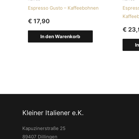
Espresso Gusto – Kaffeebohnen
Espress
Kaffee
€
17,90
€
23,
In den Warenkorb
I
Kleiner Italiener e.K.
Kapuzinerstraße 25
89407 Dillingen