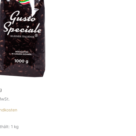
g
MwSt.
ndkosten
thält: 1
kg