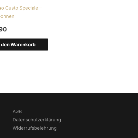
o Gusto Speciale –
bohnen
90
n den Warenkorb
AGB
Datenschutzerklärung
Widerrufsbelehrung