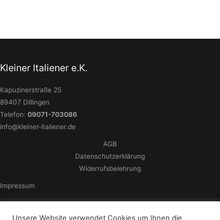
Kleiner Italiener e.K.
Kapuzinerstraße 25
89407 Dillingen
Telefon:
09071-703086
info@kleiner-italiener.de
AGB
Datenschutzerklärung
Widerrufsbelehrung
Impressum
Unsere Website verwendet Cookies um Ihnen die