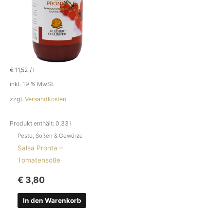
€
11,52
/
l
inkl. 19 % MwSt.
zzgl.
Versandkosten
Produkt enthält: 0,33
l
Pesto, Soßen & Gewürze
Salsa Pronta –
Tomatensoße
€
3,80
In den Warenkorb