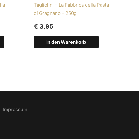
lla
Tagliolini – La Fabbrica della Pasta
di Gragnano – 250g
€
3,95
In den Warenkorb
Impressum