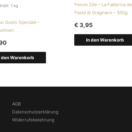
Penne Zite – La Fabbrica de
thält: 1
kg
Pasta di Gragnano – 500g
o Gusto Speciale –
€
3,95
bohnen
In den Warenkorb
90
n den Warenkorb
AGB
Datenschutzerklärung
Widerrufsbelehrung