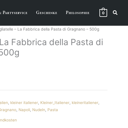
Suche
& Partyservice
Geschenke
Philosophie
0
gliatelle – La Fabbrica della Pasta di Gragnano – 500g
 La Fabbrica della Pasta di
 500g
talien
,
kleiner italiener
,
Kleiner_Italiener
,
kleineritaliener
,
 Gragnano
,
Napoli
,
Nudeln
,
Pasta
andkosten