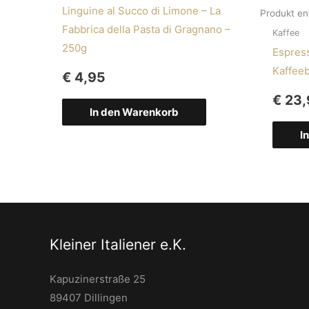
Linguine al Succo di Limone – La
Produkt en
Fabbrica della Pasta di Gragnano –
Kaffee
250g
Espress
Kaffee
€
4,95
€
23,
In den Warenkorb
I
Kleiner Italiener e.K.
Kapuzinerstraße 25
89407 Dillingen