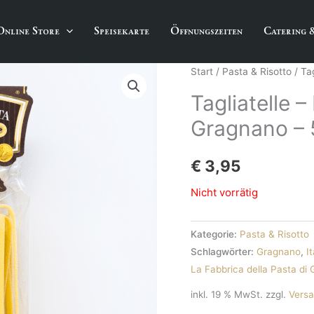
Online Store
Speisekarte
Öffnungszeiten
Catering 
Start
/
Pasta & Risotto
/ Ta
Tagliatelle –
Gragnano –
€
3,95
Nicht vorrätig
Kategorie:
Pasta & Risotto
Schlagwörter:
Gragnano
,
I
La Fabbrica della Pasta di
inkl. 19 % MwSt.
zzgl.
Vers