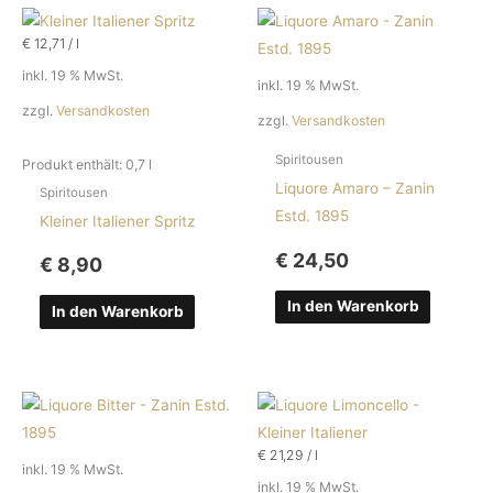
€
12,71
/
l
inkl. 19 % MwSt.
inkl. 19 % MwSt.
zzgl.
Versandkosten
zzgl.
Versandkosten
Spiritousen
Produkt enthält: 0,7
l
Liquore Amaro – Zanin
Spiritousen
Estd. 1895
Kleiner Italiener Spritz
€
24,50
€
8,90
In den Warenkorb
In den Warenkorb
€
21,29
/
l
inkl. 19 % MwSt.
inkl. 19 % MwSt.