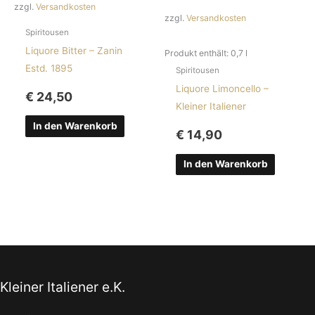
zzgl.
Versandkosten
zzgl.
Versandkosten
Spiritousen
Liquore Bitter – Zanin
Produkt enthält: 0,7
l
Estd. 1895
Spiritousen
Liquore Limoncello –
€
24,50
Kleiner Italiener
In den Warenkorb
€
14,90
In den Warenkorb
Kleiner Italiener e.K.